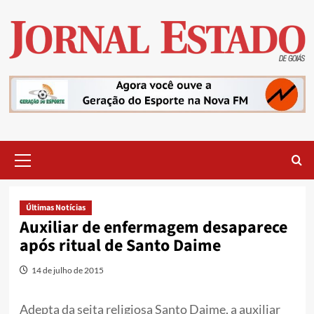
Skip
to
content
Primary
Menu
Últimas Notícias
Auxiliar de enfermagem desaparece
após ritual de Santo Daime
14 de julho de 2015
Adepta da seita religiosa Santo Daime, a auxiliar