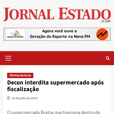
Skip
to
content
Primary
Menu
Últimas Notícias
Decon interdita supermercado após
fiscalização
16 de julho de 2015
O supermercado Bretas que funciona dentro do