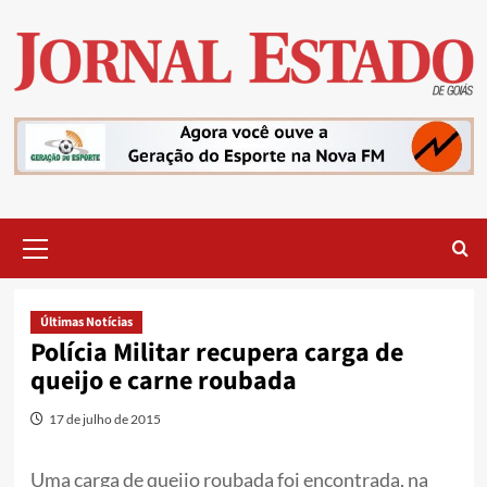
Skip
to
content
Primary
Menu
Últimas Notícias
Polícia Militar recupera carga de
queijo e carne roubada
17 de julho de 2015
Uma carga de queijo roubada foi encontrada, na