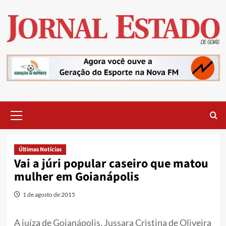
Skip
to
content
Primary
Menu
Últimas Notícias
Vai a júri popular caseiro que matou
mulher em Goianápolis
1 de agosto de 2015
A juíza de Goianápolis, Jussara Cristina de Oliveira