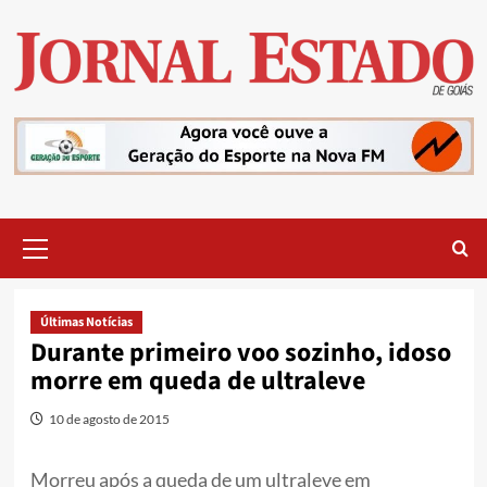
Skip
to
content
Primary
Menu
Últimas Notícias
Durante primeiro voo sozinho, idoso
morre em queda de ultraleve
10 de agosto de 2015
Morreu após a queda de um ultraleve em