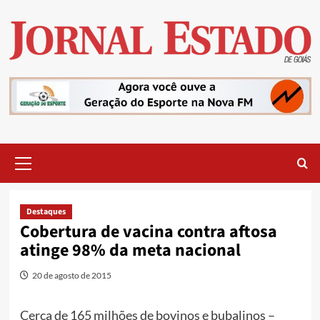
Skip
to
content
Primary
Menu
Destaques
Cobertura de vacina contra aftosa
atinge 98% da meta nacional
20 de agosto de 2015
Cerca de 165 milhões de bovinos e bubalinos –