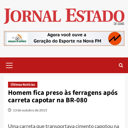
Skip
to
content
Primary
Menu
Últimas Notícias
Homem fica preso às ferragens após
carreta capotar na BR-080
13 de outubro de 2015
Uma carreta que transportava cimento capotou na