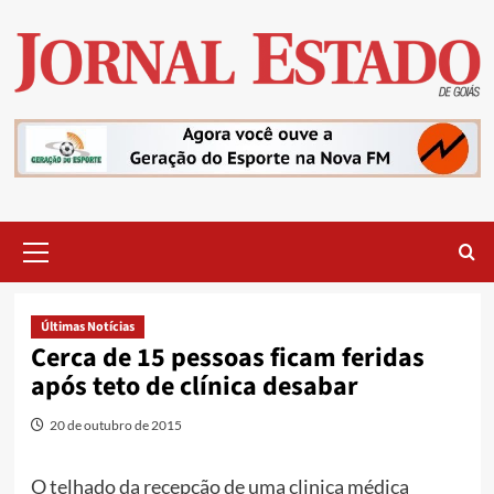
Skip
to
content
Primary
Menu
Últimas Notícias
Cerca de 15 pessoas ficam feridas
após teto de clínica desabar
20 de outubro de 2015
O telhado da recepção de uma clinica médica