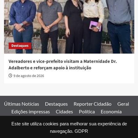
Destaques
Vereadores e vice-prefeito visitam a Maternidade Dr.
Adalberto e reforçam apoio à instituição
9 de agosto de 2026
Últimas Notícias
Destaques
Reporter Cidadão
Geral
Edições impressas
Cidades
Política
Economia
Esportes
Este site utiliza cookies para melhorar sua experiência de
Comercial
Edições impressas
Expediente
Home
navegação.
GDPR