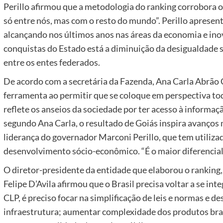
Perillo afirmou que a metodologia do ranking corrobora
só entre nós, mas com o resto do mundo”. Perillo apresen
alcançando nos últimos anos nas áreas da economia e ino
conquistas do Estado está a diminuição da desigualdade s
entre os entes federados.
De acordo com a secretária da Fazenda, Ana Carla Abrão 
ferramenta ao permitir que se coloque em perspectiva to
reflete os anseios da sociedade por ter acesso à informaçã
segundo Ana Carla, o resultado de Goiás inspira avanços 
liderança do governador Marconi Perillo, que tem utiliza
desenvolvimento sócio-econômico. “É o maior diferencial”
O diretor-presidente da entidade que elaborou o ranking, 
Felipe D’Avila afirmou que o Brasil precisa voltar a se int
CLP, é preciso focar na simplificação de leis e normas e
infraestrutura; aumentar complexidade dos produtos bras