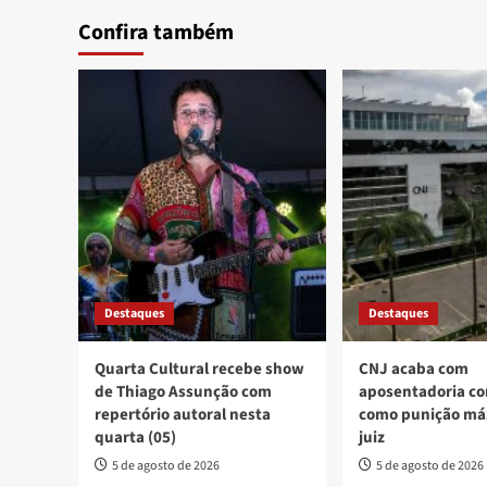
Confira também
Destaques
Destaques
Quarta Cultural recebe show
CNJ acaba com
de Thiago Assunção com
aposentadoria co
repertório autoral nesta
como punição má
quarta (05)
juiz
5 de agosto de 2026
5 de agosto de 2026