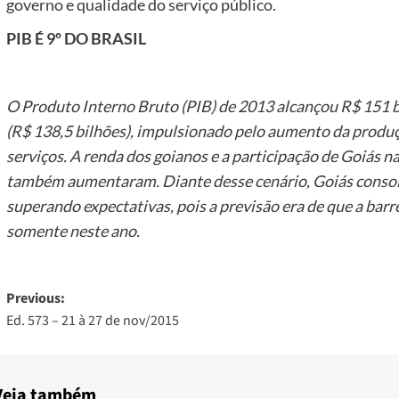
governo e qualidade do serviço público.
PIB É 9º DO BRASIL
O Produto Interno Bruto (PIB) de 2013 alcançou R$ 151 
(R$ 138,5 bilhões), impulsionado pelo aumento da produção
serviços. A renda dos goianos e a participação de Goiás 
também aumentaram. Diante desse cenário, Goiás consoli
superando expectativas, pois a previsão era de que a barr
somente neste ano.
Post
Previous:
Ed. 573 – 21 à 27 de nov/2015
navigation
Veja também