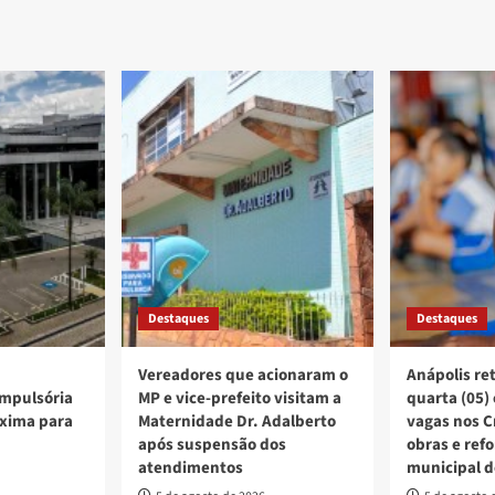
Destaques
Destaques
Vereadores que acionaram o
Anápolis re
mpulsória
MP e vice-prefeito visitam a
quarta (05)
xima para
Maternidade Dr. Adalberto
vagas nos C
após suspensão dos
obras e ref
atendimentos
municipal d