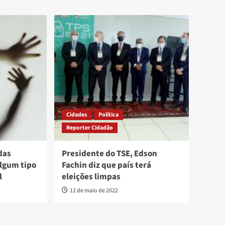
Cidades
Política
Reporter Cidadão
das
Presidente do TSE, Edson
lgum tipo
Fachin diz que país terá
l
eleições limpas
12 de maio de 2022