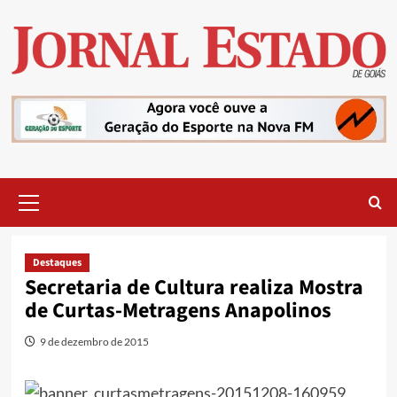
Skip
to
content
Primary
Menu
Destaques
Secretaria de Cultura realiza Mostra
de Curtas-Metragens Anapolinos
9 de dezembro de 2015