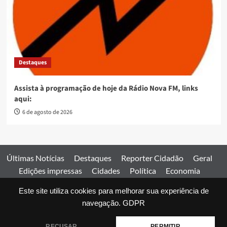
Destaques
Assista à programação de hoje da Rádio Nova FM, links
aqui:
6 de agosto de 2026
Últimas Notícias
Destaques
Reporter Cidadão
Geral
Edições impressas
Cidades
Política
Economia
Esportes
Este site utiliza cookies para melhorar sua experiência de
Comercial
Edições impressas
Expediente
Home
navegação.
GDPR
© 2026 Jornal Estado de Goiás. Todos os direitos reservados.
RECUSAR
PERMITIR