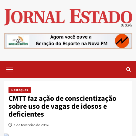
Skip
to
content
Primary
Menu
Destaques
CMTT faz ação de conscientização
sobre uso de vagas de idosos e
deficientes
1 de fevereiro de 2016