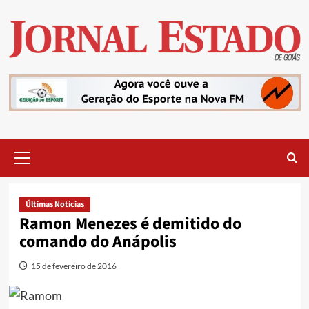
Skip
to
content
Primary
Menu
Últimas Notícias
Ramon Menezes é demitido do
comando do Anápolis
15 de fevereiro de 2016