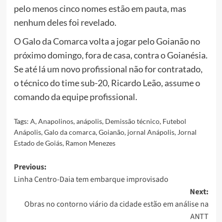
pelo menos cinco nomes estão em pauta, mas
nenhum deles foi revelado.
O Galo da Comarca volta a jogar pelo Goianão no
próximo domingo, fora de casa, contra o Goianésia.
Se até lá um novo profissional não for contratado,
o técnico do time sub-20, Ricardo Leão, assume o
comando da equipe profissional.
Tags:
A
,
Anapolinos
,
anápolis
,
Demissão técnico
,
Futebol
Anápolis
,
Galo da comarca
,
Goianão
,
jornal Anápolis
,
Jornal
Estado de Goiás
,
Ramon Menezes
Post
Previous:
Linha Centro-Daia tem embarque improvisado
navigation
Next:
Obras no contorno viário da cidade estão em análise na
ANTT