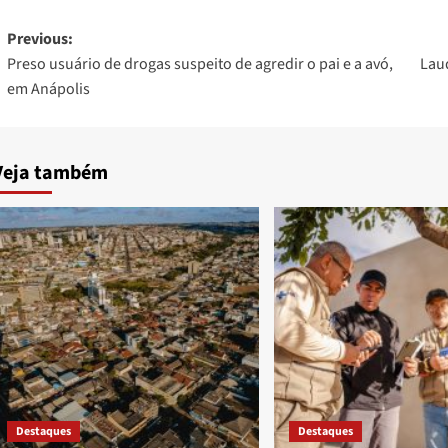
Post
Previous:
Preso usuário de drogas suspeito de agredir o pai e a avó,
Laud
navigation
em Anápolis
Veja também
Destaques
Destaques