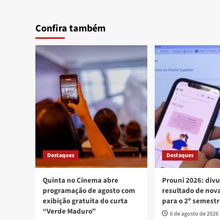
Confira também
Destaques
Destaques
Quinta no Cinema abre
Prouni 2026: div
programação de agosto com
resultado de no
exibição gratuita do curta
para o 2º semest
“Verde Maduro”
6 de agosto de 2026