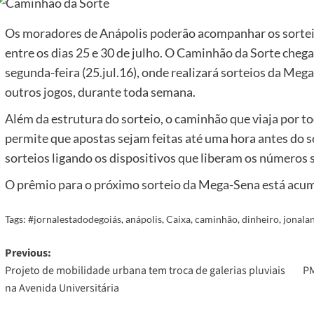
Os moradores de Anápolis poderão acompanhar os sorteio
entre os dias 25 e 30 de julho. O Caminhão da Sorte cheg
segunda-feira (25.jul.16), onde realizará sorteios da Meg
outros jogos, durante toda semana.
Além da estrutura do sorteio, o caminhão que viaja por t
permite que apostas sejam feitas até uma hora antes do s
sorteios ligando os dispositivos que liberam os números 
O prêmio para o próximo sorteio da Mega-Sena está ac
Tags:
#jornalestadodegoiás
,
anápolis
,
Caixa
,
caminhão
,
dinheiro
,
jonala
Post
Previous:
Projeto de mobilidade urbana tem troca de galerias pluviais
PM
navigation
na Avenida Universitária