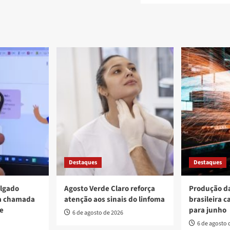
Destaques
Destaques
ulgado
Agosto Verde Claro reforça
Produção da
va chamada
atenção aos sinais do linfoma
brasileira c
re
para junho
6 de agosto de 2026
6 de agosto 