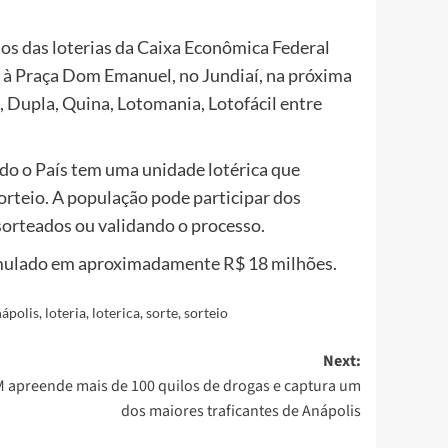
s das loterias da Caixa Econômica Federal
a à Praça Dom Emanuel, no Jundiaí, na próxima
a, Dupla, Quina, Lotomania, Lotofácil entre
odo o País tem uma unidade lotérica que
orteio. A população pode participar dos
sorteados ou validando o processo.
umulado em aproximadamente R$ 18 milhões.
nápolis
,
loteria
,
loterica
,
sorte
,
sorteio
Next:
 apreende mais de 100 quilos de drogas e captura um
dos maiores traficantes de Anápolis