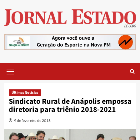
Skip
to
content
Primary
Menu
Últimas Notícias
Sindicato Rural de Anápolis empossa
diretoria para triênio 2018-2021
9 de fevereiro de 2018