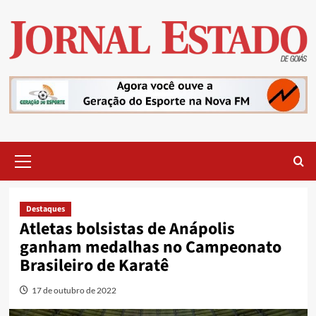
Skip
to
content
Primary
Menu
Destaques
Atletas bolsistas de Anápolis
ganham medalhas no Campeonato
Brasileiro de Karatê
17 de outubro de 2022