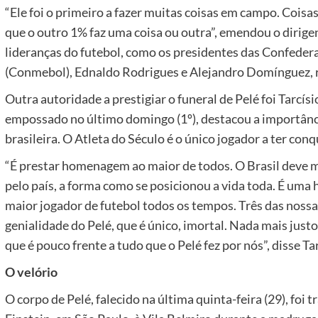
“Ele foi o primeiro a fazer muitas coisas em campo. Cois
que o outro 1% faz uma coisa ou outra”, emendou o dirigen
lideranças do futebol, como os presidentes das Confeder
(Conmebol), Ednaldo Rodrigues e Alejandro Domínguez, 
Outra autoridade a prestigiar o funeral de Pelé foi Tarcís
empossado no último domingo (1º), destacou a importância
brasileira. O Atleta do Século é o único jogador a ter co
“É prestar homenagem ao maior de todos. O Brasil deve mui
pelo país, a forma como se posicionou a vida toda. É uma h
maior jogador de futebol todos os tempos. Três das nossa
genialidade do Pelé, que é único, imortal. Nada mais jus
que é pouco frente a tudo que o Pelé fez por nós”, disse Ta
O velório
O corpo de Pelé, falecido na última quinta-feira (29), foi 