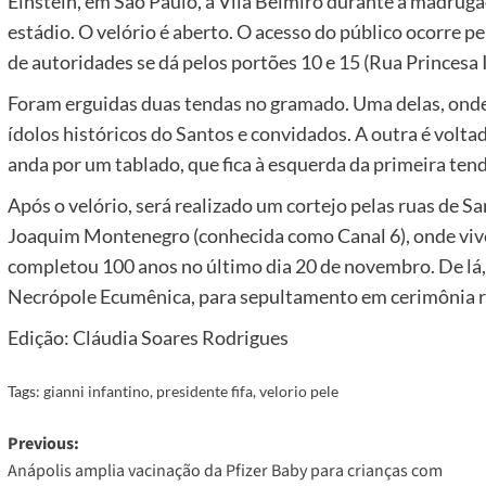
Einstein, em São Paulo, à Vila Belmiro durante a madruga
estádio. O velório é aberto. O acesso do público ocorre p
de autoridades se dá pelos portões 10 e 15 (Rua Princesa I
Foram erguidas duas tendas no gramado. Uma delas, onde e
ídolos históricos do Santos e convidados. A outra é volta
anda por um tablado, que fica à esquerda da primeira tend
Após o velório, será realizado um cortejo pelas ruas de S
Joaquim Montenegro (conhecida como Canal 6), onde vive 
completou 100 anos no último dia 20 de novembro. De lá,
Necrópole Ecumênica, para sepultamento em cerimônia res
Edição: Cláudia Soares Rodrigues
Tags:
gianni infantino
,
presidente fifa
,
velorio pele
Post
Previous:
Anápolis amplia vacinação da Pfizer Baby para crianças com
navigation