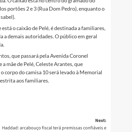
da. O caixão está no centro do gramado do
elos portões 2 e 3 (Rua Dom Pedro), enquanto o
sabel).
stá o caixão de Pelé, é destinada a familiares,
da a demais autoridades. O público em geral
a.
antos, que passará pela Avenida Coronel
a mãe de Pelé, Celeste Arantes, que
 o corpo do camisa 10 será levado à Memorial
trita aos familiares.
Next:
Haddad: arcabouço fiscal terá premissas confiáveis e