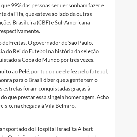
ou
as que 99% das pessoas sequer sonham fazer e
diminuir
te da Fifa, que esteve ao lado de outras
o
ações Brasileira (CBF) e Sul-Americana
volume.
respectivamente.
io de Freitas. O governador de São Paulo,
 do Rei do Futebol na história da seleção
nquistado a Copa do Mundo por três vezes.
to ao Pelé, por tudo que ele fez pelo futebol,
onra para o Brasil dizer que a gente tem o
s estrelas foram conquistadas graças à
to do que prestar essa singela homenagem. Acho
rcísio, na chegada à Vila Belmiro.
transportado do Hospital Israelita Albert