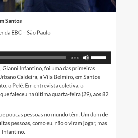
em Santos
r da EBC – São Paulo
Use
00:00
as
, Gianni Infantino, foi uma das primeiras
setas
 Urbano Caldeira, a Vila Belmiro, em Santos
para
o, o Pelé. Em entrevista coletiva, o
cima
que faleceu na última quarta-feira (29), aos 82
ou
para
 que poucas pessoas no mundo têm. Um dom de
baixo
itas pessoas, como eu, não o viram jogar, mas
para
 Infantino.
aumentar