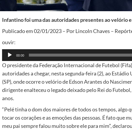
Infantino foi uma das autoridades presentes ao velório 
Publicado em 02/01/2023 – Por Lincoln Chaves – Repórte
ouvir:
Tocador
00:00
de
O presidente da Federação Internacional de Futebol (Fifa)
áudio
autoridades a chegar, nesta segunda-feira (2), ao Estádio
(SP), onde ocorre o velório de Edson Arantes do Nasciment
dirigente enalteceu o legado deixado pelo Rei do Futebol, 
anos.
“Pelé tinha o dom dos maiores de todos os tempos, algo
tocar os corações e as emoções das pessoas. É fato que mu
meu pai sempre falou muito sobre ele para mim”, declarou