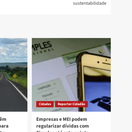
sustentabilidade
Cidades
Reporter Cidadão
têm
Empresas e MEI podem
para
regularizar dívidas com