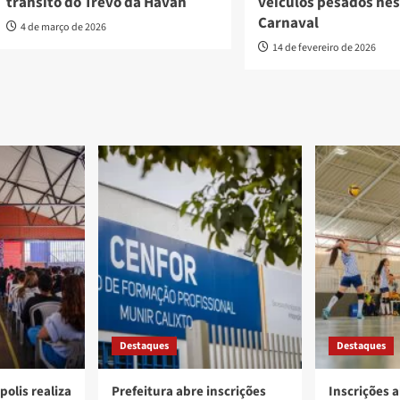
trânsito do Trevo da Havan
veículos pesados ne
Carnaval
4 de março de 2026
14 de fevereiro de 2026
Destaques
Destaques
polis realiza
Prefeitura abre inscrições
Inscrições a