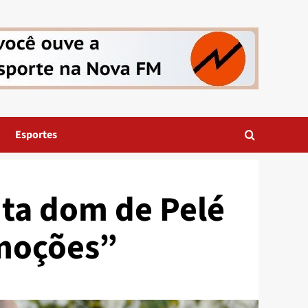
Esportes
ita dom de Pelé
emoções”