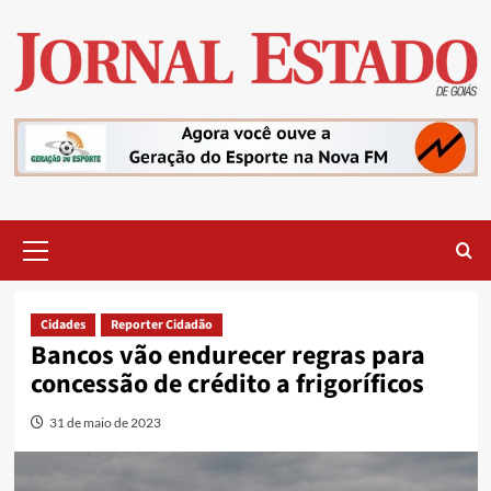
Skip
to
content
Primary
Menu
Cidades
Reporter Cidadão
Bancos vão endurecer regras para
concessão de crédito a frigoríficos
31 de maio de 2023