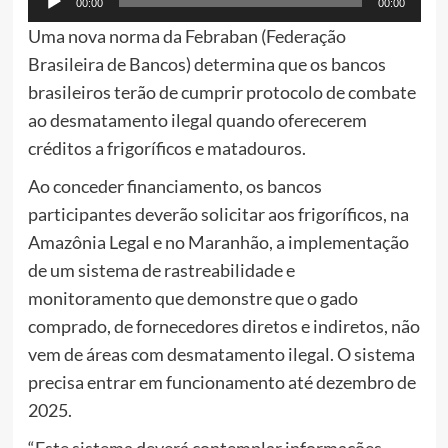
00:00
00:00
de
Uma nova norma da Febraban (Federação
áudio
Brasileira de Bancos) determina que os bancos
brasileiros terão de cumprir protocolo de combate
ao desmatamento ilegal quando oferecerem
créditos a frigoríficos e matadouros.
Ao conceder financiamento, os bancos
participantes deverão solicitar aos frigoríficos, na
Amazônia Legal e no Maranhão, a implementação
de um sistema de rastreabilidade e
monitoramento que demonstre que o gado
comprado, de fornecedores diretos e indiretos, não
vem de áreas com desmatamento ilegal. O sistema
precisa entrar em funcionamento até dezembro de
2025.
“Este sistema deverá contemplar informações