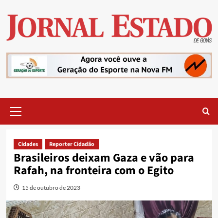
Skip
to
content
Primary
Menu
Cidades
Reporter Cidadão
Brasileiros deixam Gaza e vão para
Rafah, na fronteira com o Egito
15 de outubro de 2023