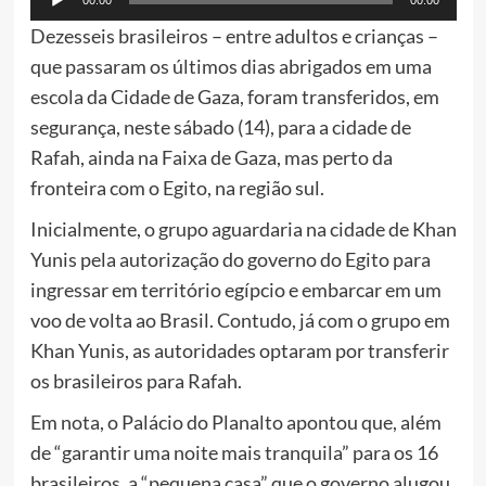
00:00
00:00
de
Dezesseis brasileiros – entre adultos e crianças –
áudio
que passaram os últimos dias abrigados em uma
escola da Cidade de Gaza, foram transferidos, em
segurança, neste sábado (14), para a cidade de
Rafah, ainda na Faixa de Gaza, mas perto da
fronteira com o Egito, na região sul.
Inicialmente, o grupo aguardaria na cidade de Khan
Yunis pela autorização do governo do Egito para
ingressar em território egípcio e embarcar em um
voo de volta ao Brasil. Contudo, já com o grupo em
Khan Yunis, as autoridades optaram por transferir
os brasileiros para Rafah.
Em nota, o Palácio do Planalto apontou que, além
de “garantir uma noite mais tranquila” para os 16
brasileiros, a “pequena casa” que o governo alugou