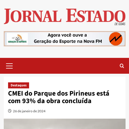
Skip
to
content
Primary
Menu
Destaques
CMEI do Parque dos Pirineus está
com 93% da obra concluída
26 de janeiro de 2024