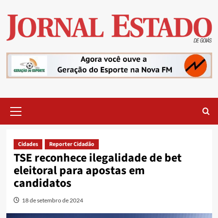
Skip
to
content
Primary
Menu
Cidades
Reporter Cidadão
TSE reconhece ilegalidade de bet
eleitoral para apostas em
candidatos
18 de setembro de 2024