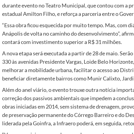
durante evento no Teatro Municipal, que contou com a p
estadual Amilton Filho, e reforça a parceria entre o Gover
“Essa obra ficou esquecida por muito tempo. Mas, com di
Anápolis de volta no caminho do desenvolvimento”, afirm
contará com investimento superior a R$ 31 milhões.
A nova etapa será executada a partir de 28 de maio. Serão
330 às avenidas Presidente Vargas, Loide Belo Horizonte,
melhorar a mobilidade urbana, facilitar o acesso ao Distr
beneficiar diretamente bairros como Munir Calixto, Jardi
Além do anel viário, o evento trouxe outra notícia import
correção dos passivos ambientais que impedem a conclus
obras iniciadas em 2014, sem sistema de drenagem, prov
de preservação permanente do Córrego Barreiro e do D
liderada pela Goinfra, a Infraero poderá, em seguida, ret