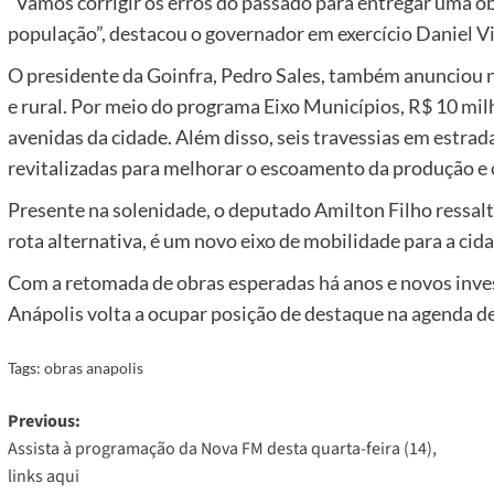
“Vamos corrigir os erros do passado para entregar uma ob
população”, destacou o governador em exercício Daniel Vi
O presidente da Goinfra, Pedro Sales, também anunciou 
e rural. Por meio do programa Eixo Municípios, R$ 10 mil
avenidas da cidade. Além disso, seis travessias em estrada
revitalizadas para melhorar o escoamento da produção e 
Presente na solenidade, o deputado Amilton Filho ressalt
rota alternativa, é um novo eixo de mobilidade para a cidad
Com a retomada de obras esperadas há anos e novos inv
Anápolis volta a ocupar posição de destaque na agenda d
Tags:
obras anapolis
Post
Previous:
Assista à programação da Nova FM desta quarta-feira (14),
navigation
links aqui