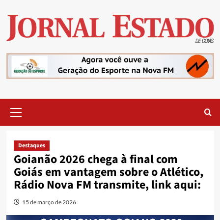
Skip
to
content
Primary
Menu
Destaques
Goianão 2026 chega à final com
Goiás em vantagem sobre o Atlético,
Rádio Nova FM transmite, link aqui:
15 de março de 2026