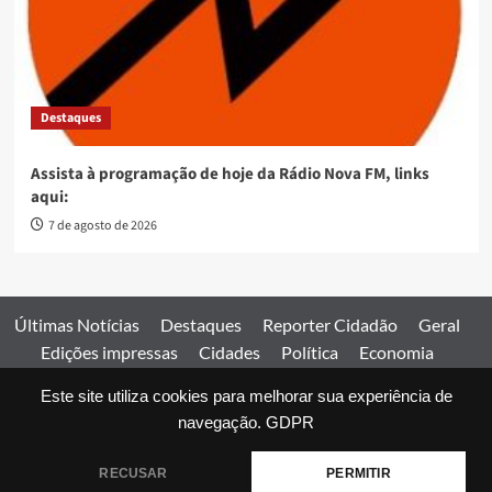
Destaques
Assista à programação de hoje da Rádio Nova FM, links
aqui:
7 de agosto de 2026
Últimas Notícias
Destaques
Reporter Cidadão
Geral
Edições impressas
Cidades
Política
Economia
Esportes
Este site utiliza cookies para melhorar sua experiência de
Comercial
Edições impressas
Expediente
Home
navegação.
GDPR
© 2026 Jornal Estado de Goiás. Todos os direitos reservados.
RECUSAR
PERMITIR