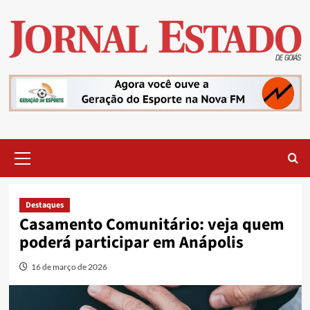
Skip
to
content
Primary
Menu
Destaques
Casamento Comunitário: veja quem
poderá participar em Anápolis
16 de março de 2026