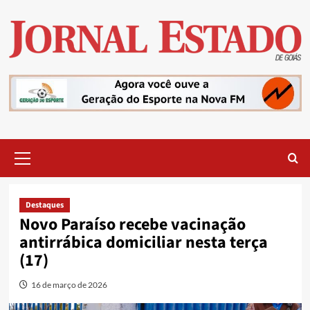
Skip
to
content
Primary
Menu
Destaques
Novo Paraíso recebe vacinação
antirrábica domiciliar nesta terça
(17)
16 de março de 2026