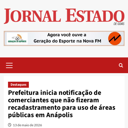
Skip
to
content
Primary
Menu
Destaques
Prefeitura inicia notificação de
comerciantes que não fizeram
recadastramento para uso de áreas
públicas em Anápolis
13 de maio de 2026