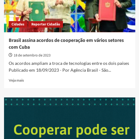
Cidades
Reporter Cidadão
Brasil assina acordos de cooperação em vários setores
com Cuba
18 de setembro de 2023
Os acordos ampliam a troca de tecnologias entre os dois países
Publicado em 18/09/2023 - Por Agência Brasil - São...
Read
Veja mais
more
about
Brasil
assina
acordos
de
cooperação
em
vários
setores