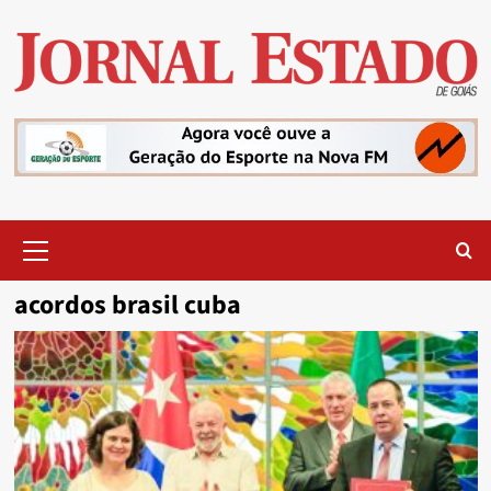
Skip
to
content
Primary
Menu
acordos brasil cuba