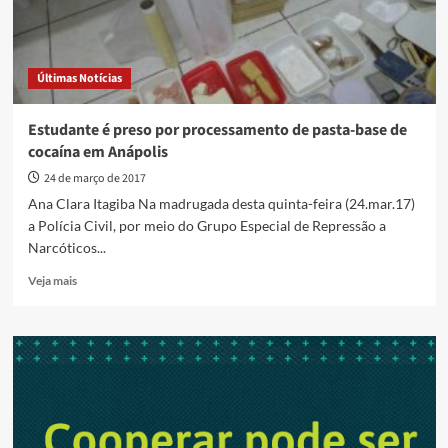
Últimas Notícias
Estudante é preso por processamento de pasta-base de
cocaína em Anápolis
24 de março de 2017
Ana Clara Itagiba Na madrugada desta quinta-feira (24.mar.17)
a Polícia Civil, por meio do Grupo Especial de Repressão a
Narcóticos...
Read
Veja mais
more
about
Estudante
é
preso
por
processamento
de