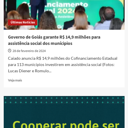
Últimas Notícias
Governo de Goiás garante R$ 14,9 milhões para
assistência social dos munícipios
28 de fevereiro de 2024
Caiado anuncia R$ 14,9 milhões do Cofinanciamento Estadual
para 113 municípios investirem em assistência social (Fotos:
Lucas Diener e Romulo...
Read
Veja mais
more
about
Governo
de
Goiás
garante
R$
14,9