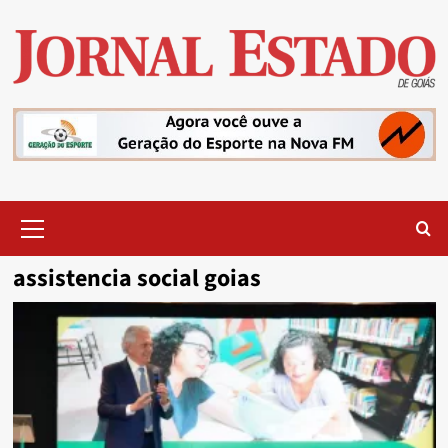
Skip
to
content
Primary
Menu
assistencia social goias