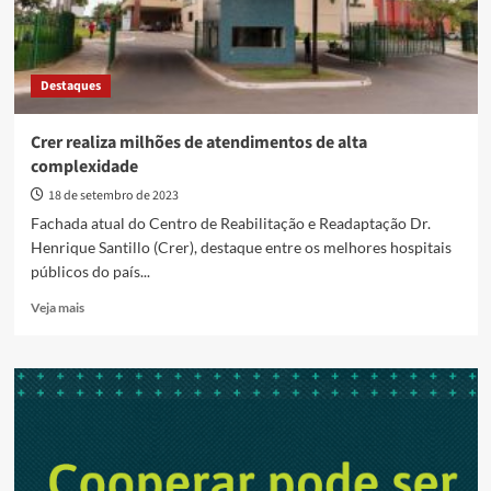
Destaques
Crer realiza milhões de atendimentos de alta
complexidade
18 de setembro de 2023
Fachada atual do Centro de Reabilitação e Readaptação Dr.
Henrique Santillo (Crer), destaque entre os melhores hospitais
públicos do país...
Read
Veja mais
more
about
Crer
realiza
milhões
de
atendimentos
de