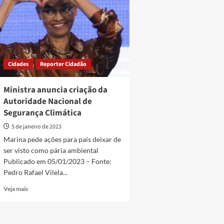
Cidades
Reporter Cidadão
Ministra anuncia criação da
Autoridade Nacional de
Segurança Climática
5 de janeiro de 2023
Marina pede ações para país deixar de
ser visto como pária ambiental
Publicado em 05/01/2023 – Fonte:
Pedro Rafael Vilela...
Read
Veja mais
more
about
Ministra