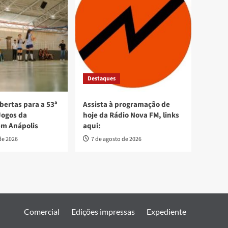
Destaques
bertas para a 53ª
Assista à programação de
Jogos da
hoje da Rádio Nova FM, links
em Anápolis
aqui:
de 2026
7 de agosto de 2026
Comercial
Edições impressas
Expediente