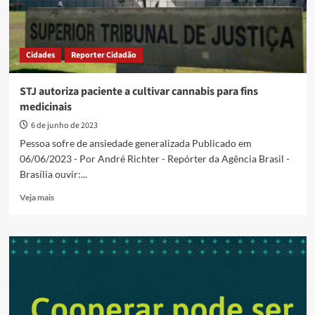
Cidades
Reporter Cidadão
STJ autoriza paciente a cultivar cannabis para fins
medicinais
6 de junho de 2023
Pessoa sofre de ansiedade generalizada Publicado em
06/06/2023 - Por André Richter - Repórter da Agência Brasil -
Brasília ouvir:...
Read
Veja mais
more
about
STJ
autoriza
paciente
a
cultivar
cannabis