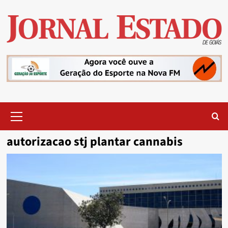
Skip
to
content
Primary
Menu
autorizacao stj plantar cannabis