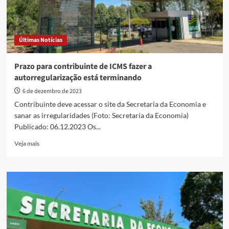
Últimas Notícias
Prazo para contribuinte de ICMS fazer a
autorregularização está terminando
6 de dezembro de 2023
Contribuinte deve acessar o site da Secretaria da Economia e
sanar as irregularidades (Foto: Secretaria da Economia)
Publicado: 06.12.2023 Os...
Read
Veja mais
more
about
Prazo
para
contribuinte
de
ICMS
fazer