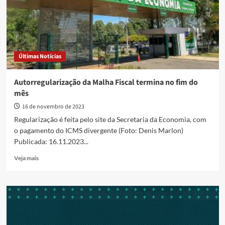
a
autorregularização
está
terminando
Últimas Notícias
Autorregularização da Malha Fiscal termina no fim do
mês
16 de novembro de 2023
Regularização é feita pelo site da Secretaria da Economia, com
o pagamento do ICMS divergente (Foto: Denis Marlon)
Publicada: 16.11.2023...
Read
Veja mais
more
about
Autorregularização
da
Malha
Fiscal
termina