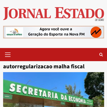
Skip
to
content
Primary
Menu
autorregularizacao malha fiscal