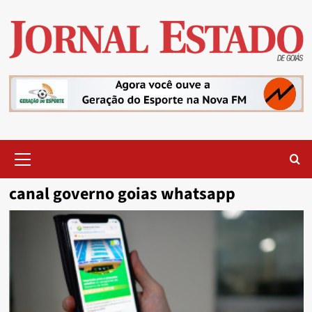
Skip
to
content
Primary
Menu
canal governo goias whatsapp