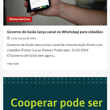
Últimas Notícias
Governo de Goiás lança canal no WhatsApp para cidadãos
15 de março de 2024
Governo de Goiás lança novo canal de comunicação direta com
cidadãos (Fotos: Lucas Diener) Publicado: 15.03.2024
O Governo de Goiás tem agora...
Read
Veja mais
more
about
Governo
de
Goiás
lança
canal
no
WhatsApp
para