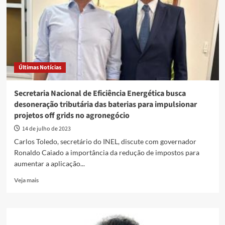
70%
para
40%
na
tributação
de
baterias
Últimas Notícias
para
plantas
solares
Secretaria Nacional de Eficiência Energética busca
e
desoneração tributária das baterias para impulsionar
eólicas
projetos off grids no agronegócio
no
Brasil
14 de julho de 2023
Carlos Toledo, secretário do INEL, discute com governador
Ronaldo Caiado a importância da redução de impostos para
aumentar a aplicação...
Read
Veja mais
more
about
Secretaria
Nacional