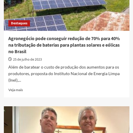
Destaques
Agronegócio pode conseguir redução de 70% para 40%
na tributação de baterias para plantas solares e eólicas
no Brasil
25 de julho de 2023
Além de baratear o custo de produção dos aumentos para os
produtores, proposta do Instituto Nacional de Energia Limpa
(Inel),...
Read
Veja mais
more
about
Agronegócio
pode
conseguir
redução
de