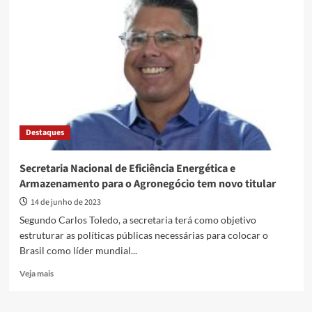
de
Eficiência
Energética
busca
desoneração
tributária
das
baterias
para
impulsionar
Destaques
projetos
off
grids
Secretaria Nacional de Eficiência Energética e
no
Armazenamento para o Agronegócio tem novo titular
agronegócio
14 de junho de 2023
Segundo Carlos Toledo, a secretaria terá como objetivo
estruturar as políticas públicas necessárias para colocar o
Brasil como líder mundial...
Read
Veja mais
more
about
Secretaria