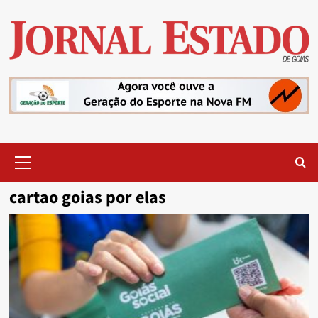
Skip
to
content
Primary
Menu
cartao goias por elas