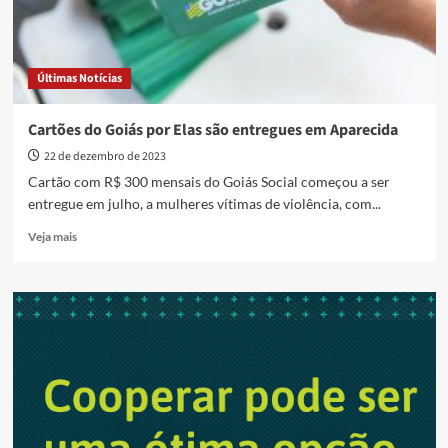
Últimas Notícias
Cartões do Goiás por Elas são entregues em Aparecida
22 de dezembro de 2023
Cartão com R$ 300 mensais do Goiás Social começou a ser
entregue em julho, a mulheres vítimas de violência, com...
Read
Veja mais
more
about
Cartões
do
Goiás
por
Elas
são
entregues
em
Aparecida