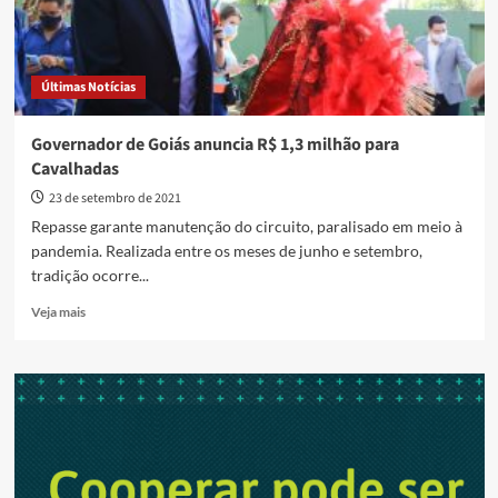
Últimas Notícias
Governador de Goiás anuncia R$ 1,3 milhão para
Cavalhadas
23 de setembro de 2021
Repasse garante manutenção do circuito, paralisado em meio à
pandemia. Realizada entre os meses de junho e setembro,
tradição ocorre...
Read
Veja mais
more
about
Governador
de
Goiás
anuncia
R$
1,3