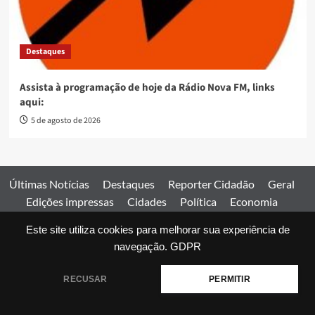
Destaques
Assista à programação de hoje da Rádio Nova FM, links
aqui:
5 de agosto de 2026
Últimas Notícias
Destaques
Reporter Cidadão
Geral
Edições impressas
Cidades
Política
Economia
Esportes
Este site utiliza cookies para melhorar sua experiência de
Comercial
Edições impressas
Expediente
Home
navegação.
GDPR
© 2026 Jornal Estado de Goiás. Todos os direitos reservados.
RECUSAR
PERMITIR
|
covernews
by AF themes.