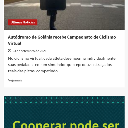
Últimas Notícias
Autódromo de Goiânia recebe Campeonato de Ciclismo
Virtual
23 de setembro de 2021
No ciclismo virtual, cada atleta desempenha individualmente
suas pedaladas em um simulador que reproduz os traçados
reais das pistas, competindo...
Read
Veja mais
more
about
Autódromo
de
Goiânia
recebe
Campeonato
de