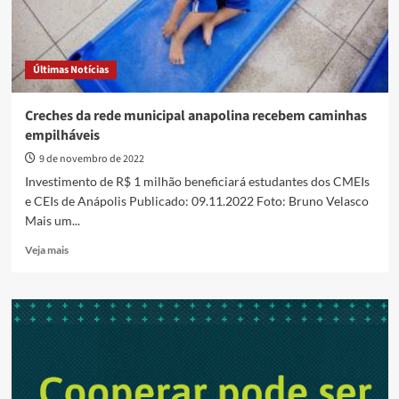
Últimas Notícias
Creches da rede municipal anapolina recebem caminhas
empilháveis
9 de novembro de 2022
Investimento de R$ 1 milhão beneficiará estudantes dos CMEIs
e CEIs de Anápolis Publicado: 09.11.2022 Foto: Bruno Velasco
Mais um...
Read
Veja mais
more
about
Creches
da
rede
municipal
anapolina
recebem