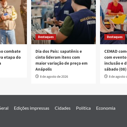
Destaques
Destaques
no combate
Dia dos Pais: sapatênis e
CEMAD come
a etapa do
cinto lideram itens com
com evento 
a
maior variação de preço em
inclusão e 
Anápolis
sábado (08)
8 de agosto de 2026
8 de agosto 
eral
Edições impressas
Cidades
Política
Economia