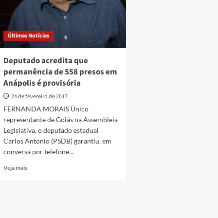
Últimas Notícias
Deputado acredita que
permanência de 558 presos em
Anápolis é provisória
24 de fevereiro de 2017
FERNANDA MORAIS Único
representante de Goiás na Assembleia
Legislativa, o deputado estadual
Carlos Antonio (PSDB) garantiu, em
conversa por telefone...
Read
Veja mais
more
about
Deputado
acredita
que