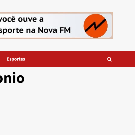
Esportes
onio