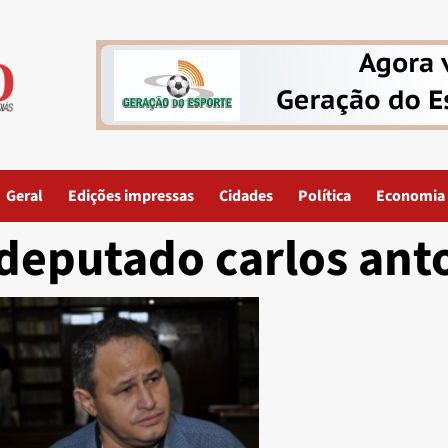
Geral
Edições impressas
Cidades
Política
Economia
deputado carlos ant