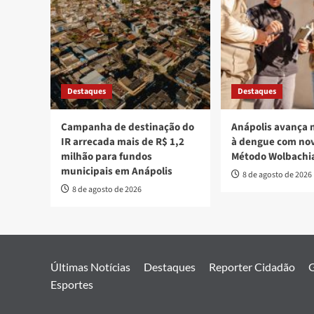
Destaques
Destaques
Campanha de destinação do
Anápolis avança 
IR arrecada mais de R$ 1,2
à dengue com nov
milhão para fundos
Método Wolbachi
municipais em Anápolis
8 de agosto de 2026
8 de agosto de 2026
Últimas Notícias
Destaques
Reporter Cidadão
G
Esportes