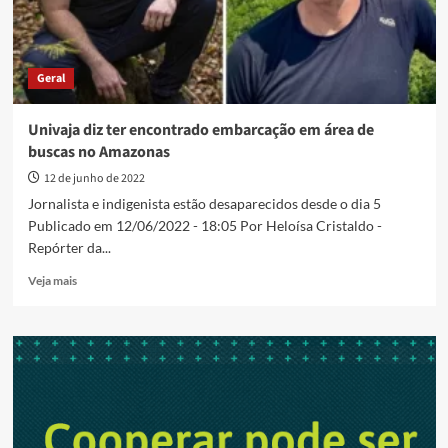
Geral
Univaja diz ter encontrado embarcação em área de
buscas no Amazonas
12 de junho de 2022
Jornalista e indigenista estão desaparecidos desde o dia 5
Publicado em 12/06/2022 - 18:05 Por Heloísa Cristaldo -
Repórter da...
Read
Veja mais
more
about
Univaja
diz
ter
encontrado
embarcação
em