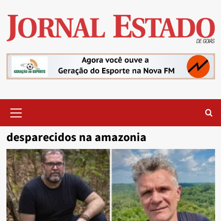
Skip
to
content
Primary
Menu
desparecidos na amazonia