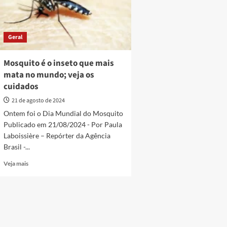
Geral
Mosquito é o inseto que mais
mata no mundo; veja os
cuidados
21 de agosto de 2024
Ontem foi o Dia Mundial do Mosquito
Publicado em 21/08/2024 - Por Paula
Laboissière – Repórter da Agência
Brasil -...
Read
Veja mais
more
about
Mosquito
é
o
inseto