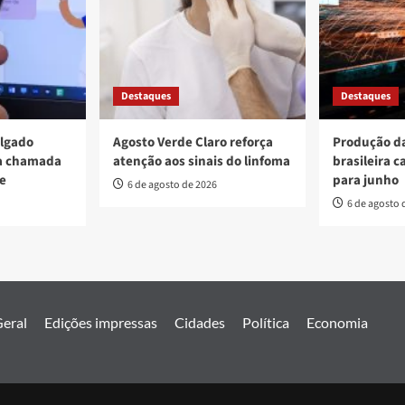
Destaques
Destaques
ulgado
Agosto Verde Claro reforça
Produção da
va chamada
atenção aos sinais do linfoma
brasileira c
re
para junho
6 de agosto de 2026
6 de agosto 
eral
Edições impressas
Cidades
Política
Economia