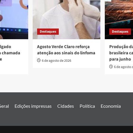
Destaques
Destaques
ulgado
Agosto Verde Claro reforça
Produção da
va chamada
atenção aos sinais do linfoma
brasileira c
re
para junho
6 de agosto de 2026
6 de agosto 
eral
Edições impressas
Cidades
Política
Economia