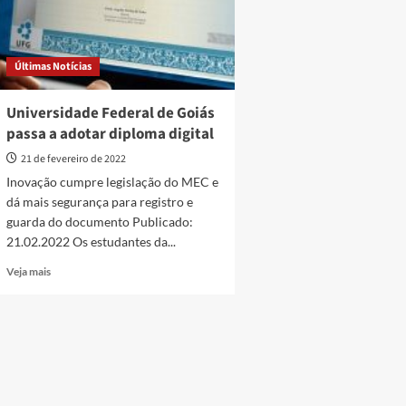
Últimas Notícias
Universidade Federal de Goiás
passa a adotar diploma digital
21 de fevereiro de 2022
Inovação cumpre legislação do MEC e
dá mais segurança para registro e
guarda do documento Publicado:
21.02.2022 Os estudantes da...
Read
Veja mais
more
about
Universidade
Federal
de
Goiás
passa