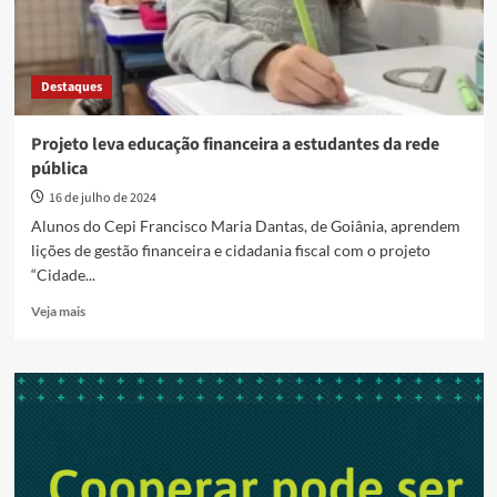
Destaques
Projeto leva educação financeira a estudantes da rede
pública
16 de julho de 2024
Alunos do Cepi Francisco Maria Dantas, de Goiânia, aprendem
lições de gestão financeira e cidadania fiscal com o projeto
“Cidade...
Read
Veja mais
more
about
Projeto
leva
educação
financeira
a
estudantes