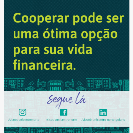
caminho
contra
desinformação,
dizem
especialistas