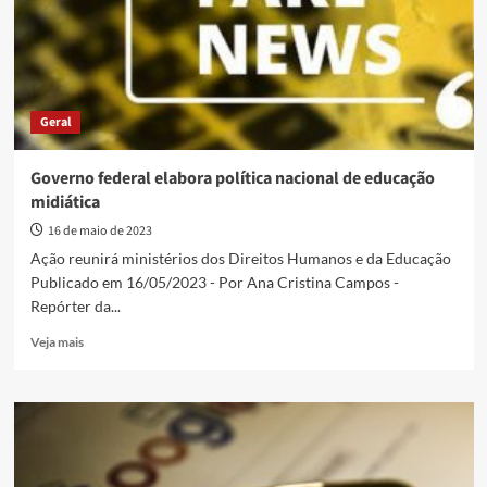
no
combate
a
fake
news
Geral
Governo federal elabora política nacional de educação
midiática
16 de maio de 2023
Ação reunirá ministérios dos Direitos Humanos e da Educação
Publicado em 16/05/2023 - Por Ana Cristina Campos -
Repórter da...
Read
Veja mais
more
about
Governo
federal
elabora
política
nacional