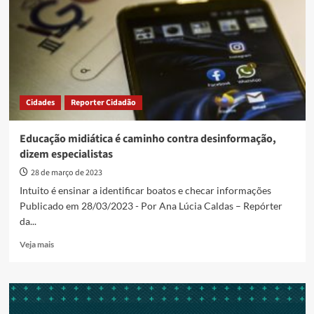
de
educação
midiática
Cidades
Reporter Cidadão
Educação midiática é caminho contra desinformação,
dizem especialistas
28 de março de 2023
Intuito é ensinar a identificar boatos e checar informações
Publicado em 28/03/2023 - Por Ana Lúcia Caldas – Repórter
da...
Read
Veja mais
more
about
Educação
midiática
é