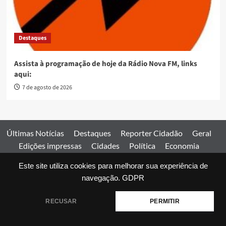
Destaques
Assista à programação de hoje da Rádio Nova FM, links
aqui:
7 de agosto de 2026
Últimas Notícias
Destaques
Reporter Cidadão
Geral
Edições impressas
Cidades
Política
Economia
Esportes
Este site utiliza cookies para melhorar sua experiência de
Comercial
Edições impressas
Expediente
Home
navegação.
GDPR
© 2026 Jornal Estado de Goiás. Todos os direitos reservados.
RECUSAR
PERMITIR
|
covernews
by AF themes.