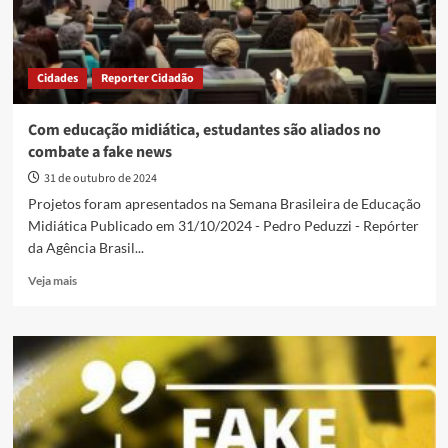
Cidades
Reporter Cidadão
Com educação midiática, estudantes são aliados no
combate a fake news
31 de outubro de 2024
Projetos foram apresentados na Semana Brasileira de Educação
Midiática Publicado em 31/10/2024 - Pedro Peduzzi - Repórter
da Agência Brasil...
Read
Veja mais
more
about
Com
educação
midiática,
estudantes
são
aliados