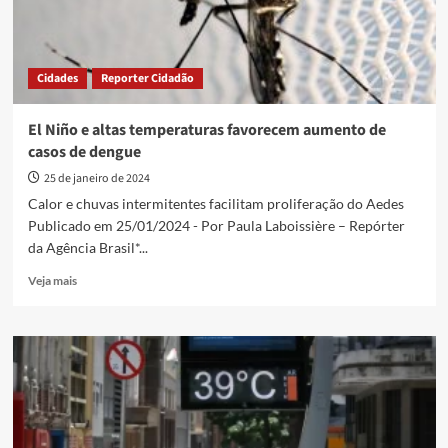
Cidades
Reporter Cidadão
El Niño e altas temperaturas favorecem aumento de
casos de dengue
25 de janeiro de 2024
Calor e chuvas intermitentes facilitam proliferação do Aedes
Publicado em 25/01/2024 - Por Paula Laboissière – Repórter
da Agência Brasil*...
Read
Veja mais
more
about
El
Niño
e
altas
temperaturas
favorecem