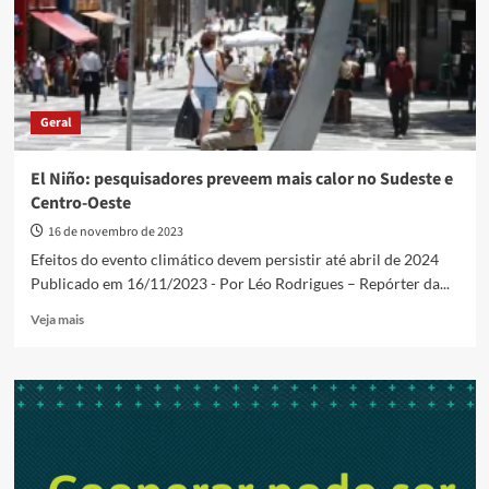
aumento
de
casos
de
dengue
Geral
El Niño: pesquisadores preveem mais calor no Sudeste e
Centro-Oeste
16 de novembro de 2023
Efeitos do evento climático devem persistir até abril de 2024
Publicado em 16/11/2023 - Por Léo Rodrigues – Repórter da...
Read
Veja mais
more
about
El
Niño:
pesquisadores
preveem
mais
calor