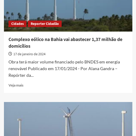
Cidades
Reporter Cidadão
Complexo eólico na Bahia vai abastecer 1,37 milhão de
domicílios
17 de janeiro de 2024
Obra terá maior volume financiado pelo BNDES em energia
renovável Publicado em 17/01/2024 - Por Alana Gandra –
Repórter da...
Read
Veja mais
more
about
Complexo
eólico
na
Bahia
vai
abastecer