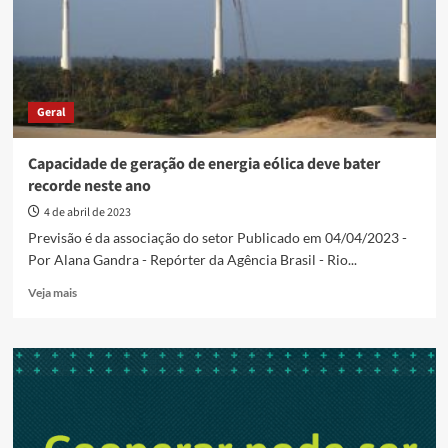
1,37
milhão
de
domicílios
Geral
Capacidade de geração de energia eólica deve bater
recorde neste ano
4 de abril de 2023
Previsão é da associação do setor Publicado em 04/04/2023 -
Por Alana Gandra - Repórter da Agência Brasil - Rio...
Read
Veja mais
more
about
Capacidade
de
geração
de
energia
eólica