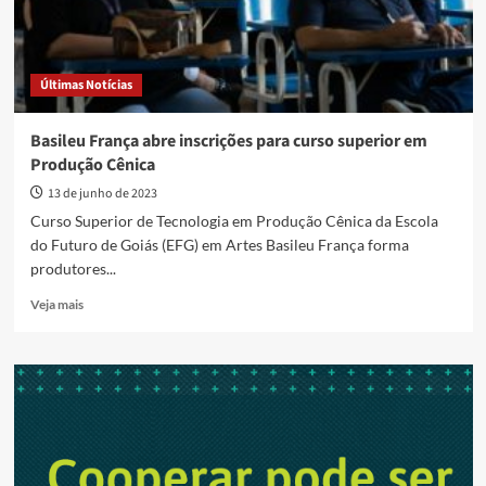
Últimas Notícias
Basileu França abre inscrições para curso superior em
Produção Cênica
13 de junho de 2023
Curso Superior de Tecnologia em Produção Cênica da Escola
do Futuro de Goiás (EFG) em Artes Basileu França forma
produtores...
Read
Veja mais
more
about
Basileu
França
abre
inscrições
para
curso