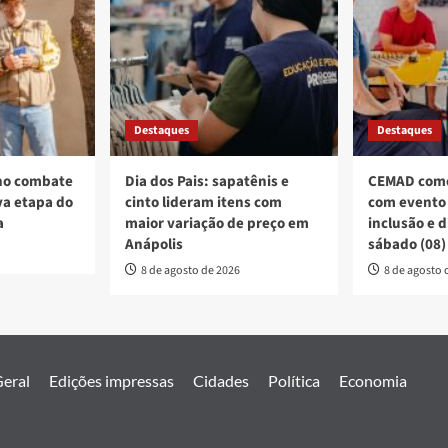
Destaques
Destaques
no combate
Dia dos Pais: sapatênis e
CEMAD come
a etapa do
cinto lideram itens com
com evento 
a
maior variação de preço em
inclusão e 
Anápolis
sábado (08)
8 de agosto de 2026
8 de agosto 
eral
Edições impressas
Cidades
Política
Economia