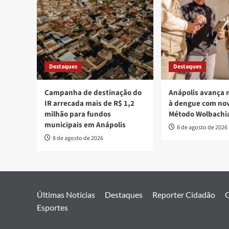
Destaques
Destaques
Campanha de destinação do
Anápolis avança 
IR arrecada mais de R$ 1,2
à dengue com nov
milhão para fundos
Método Wolbachi
municipais em Anápolis
8 de agosto de 2026
8 de agosto de 2026
Últimas Notícias
Destaques
Reporter Cidadão
G
Esportes