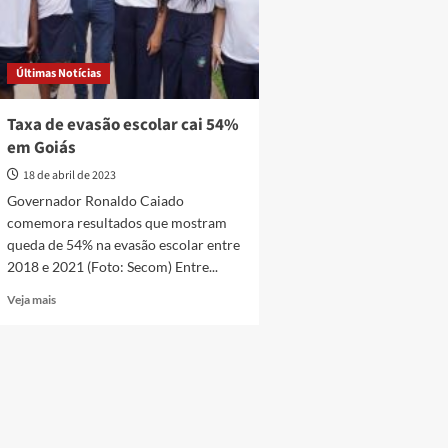
Últimas Notícias
Taxa de evasão escolar cai 54%
em Goiás
18 de abril de 2023
Governador Ronaldo Caiado
comemora resultados que mostram
queda de 54% na evasão escolar entre
2018 e 2021 (Foto: Secom) Entre...
Read
Veja mais
more
about
Taxa
de
evasão
escolar
cai