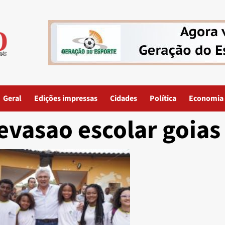
Geral
Edições impressas
Cidades
Política
Economia
evasao escolar goias